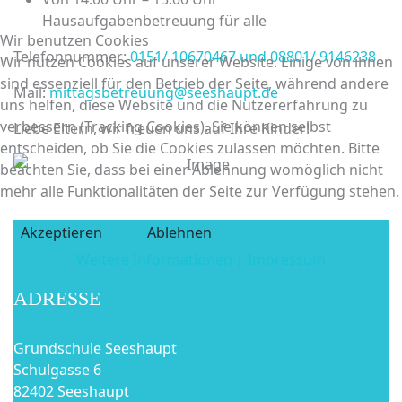
Hausaufgabenbetreuung für alle
Wir benutzen Cookies
Telefonnummer:
0151/ 10670467 und 08801/ 9146238
Wir nutzen Cookies auf unserer Website. Einige von ihnen
sind essenziell für den Betrieb der Seite, während andere
Mail:
mittagsbetreuung@seeshaupt.de
uns helfen, diese Website und die Nutzererfahrung zu
verbessern (Tracking Cookies). Sie können selbst
Liebe Eltern, wir freuen uns auf Ihre Kinder!
entscheiden, ob Sie die Cookies zulassen möchten. Bitte
beachten Sie, dass bei einer Ablehnung womöglich nicht
mehr alle Funktionalitäten der Seite zur Verfügung stehen.
Akzeptieren
Ablehnen
Weitere Informationen
|
Impressum
ADRESSE
Grundschule Seeshaupt
Schulgasse 6
82402 Seeshaupt